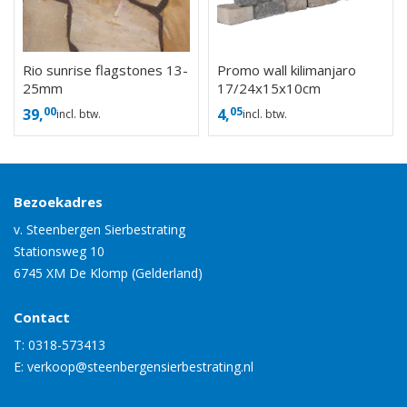
Rio sunrise flagstones 13-
Promo wall kilimanjaro
25mm
17/24x15x10cm
00
05
39,
4,
incl. btw.
incl. btw.
Bezoekadres
v. Steenbergen Sierbestrating
Stationsweg 10
6745 XM De Klomp (Gelderland)
Contact
T:
0318-573413
E:
verkoop@steenbergensierbestrating.nl